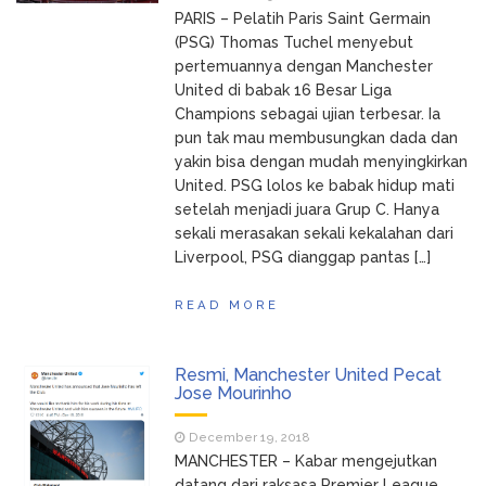
PARIS – Pelatih Paris Saint Germain
(PSG) Thomas Tuchel menyebut
pertemuannya dengan Manchester
United di babak 16 Besar Liga
Champions sebagai ujian terbesar. Ia
pun tak mau membusungkan dada dan
yakin bisa dengan mudah menyingkirkan
United. PSG lolos ke babak hidup mati
setelah menjadi juara Grup C. Hanya
sekali merasakan sekali kekalahan dari
Liverpool, PSG dianggap pantas […]
READ MORE
Resmi, Manchester United Pecat
Jose Mourinho
December 19, 2018
MANCHESTER – Kabar mengejutkan
datang dari raksasa Premier League