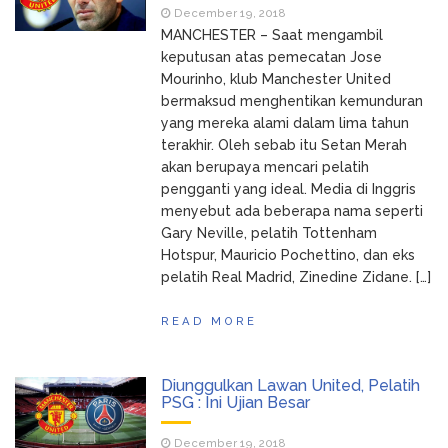
December 19, 2018
MANCHESTER – Saat mengambil
keputusan atas pemecatan Jose
Mourinho, klub Manchester United
bermaksud menghentikan kemunduran
yang mereka alami dalam lima tahun
terakhir. Oleh sebab itu Setan Merah
akan berupaya mencari pelatih
pengganti yang ideal. Media di Inggris
menyebut ada beberapa nama seperti
Gary Neville, pelatih Tottenham
Hotspur, Mauricio Pochettino, dan eks
pelatih Real Madrid, Zinedine Zidane. […]
READ MORE
Diunggulkan Lawan United, Pelatih
PSG : Ini Ujian Besar
December 19, 2018