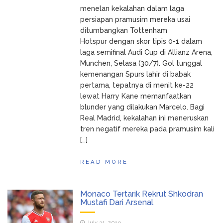
menelan kekalahan dalam laga
persiapan pramusim mereka usai
ditumbangkan Tottenham
Hotspur dengan skor tipis 0-1 dalam
laga semifinal Audi Cup di Allianz Arena,
Munchen, Selasa (30/7). Gol tunggal
kemenangan Spurs lahir di babak
pertama, tepatnya di menit ke-22
lewat Harry Kane memanfaatkan
blunder yang dilakukan Marcelo. Bagi
Real Madrid, kekalahan ini meneruskan
tren negatif mereka pada pramusim kali
[…]
READ MORE
Monaco Tertarik Rekrut Shkodran
Mustafi Dari Arsenal
July 31, 2019