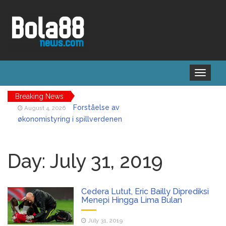
Toggle
navigation
Breaking News
Forståelse av
August 4, 2026
økonomistyring i spillverdenen
Godz Casino: Τα κορυφαία
August 3, 2026
slots και οι δυνατότητες που αξίζει να
Day:
July 31, 2019
δοκιμάσετε
Πώς να ξεκινήσετε στο
August 3, 2026
BetScore Ελλάδα: Οδηγός για νέους παίκτες
Cedera Lutut, Eric Bailly Diprediksi
Menepi Hingga Lima Bulan
Lizaroguide iDEAL for
August 3, 2026
Dutch Players
July 31, 2019