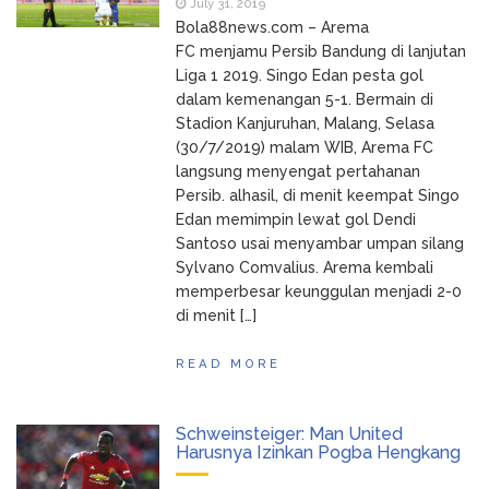
July 31, 2019
Bola88news.com – Arema
FC menjamu Persib Bandung di lanjutan
Liga 1 2019. Singo Edan pesta gol
dalam kemenangan 5-1. Bermain di
Stadion Kanjuruhan, Malang, Selasa
(30/7/2019) malam WIB, Arema FC
langsung menyengat pertahanan
Persib. alhasil, di menit keempat Singo
Edan memimpin lewat gol Dendi
Santoso usai menyambar umpan silang
Sylvano Comvalius. Arema kembali
memperbesar keunggulan menjadi 2-0
di menit […]
READ MORE
Schweinsteiger: Man United
Harusnya Izinkan Pogba Hengkang