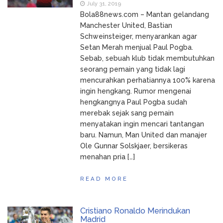
July 31, 2019
Bola88news.com – Mantan gelandang
Manchester United, Bastian
Schweinsteiger, menyarankan agar
Setan Merah menjual Paul Pogba.
Sebab, sebuah klub tidak membutuhkan
seorang pemain yang tidak lagi
mencurahkan perhatiannya 100% karena
ingin hengkang. Rumor mengenai
hengkangnya Paul Pogba sudah
merebak sejak sang pemain
menyatakan ingin mencari tantangan
baru. Namun, Man United dan manajer
Ole Gunnar Solskjaer, bersikeras
menahan pria […]
READ MORE
Cristiano Ronaldo Merindukan
Madrid