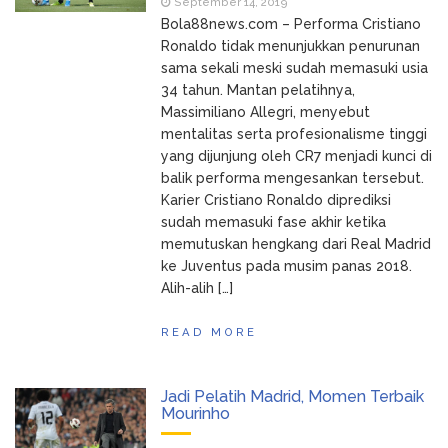
September 14, 2019
Bola88news.com – Performa Cristiano
Ronaldo tidak menunjukkan penurunan
sama sekali meski sudah memasuki usia
34 tahun. Mantan pelatihnya,
Massimiliano Allegri, menyebut
mentalitas serta profesionalisme tinggi
yang dijunjung oleh CR7 menjadi kunci di
balik performa mengesankan tersebut.
Karier Cristiano Ronaldo diprediksi
sudah memasuki fase akhir ketika
memutuskan hengkang dari Real Madrid
ke Juventus pada musim panas 2018.
Alih-alih […]
READ MORE
Jadi Pelatih Madrid, Momen Terbaik
Mourinho