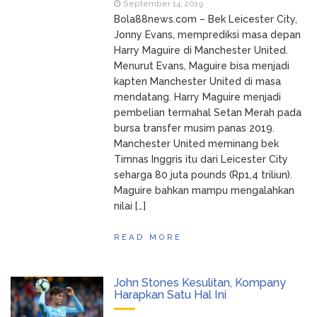
September 14, 2019
Bola88news.com – Bek Leicester City,
Jonny Evans, memprediksi masa depan
Harry Maguire di Manchester United.
Menurut Evans, Maguire bisa menjadi
kapten Manchester United di masa
mendatang. Harry Maguire menjadi
pembelian termahal Setan Merah pada
bursa transfer musim panas 2019.
Manchester United meminang bek
Timnas Inggris itu dari Leicester City
seharga 80 juta pounds (Rp1,4 triliun).
Maguire bahkan mampu mengalahkan
nilai […]
READ MORE
John Stones Kesulitan, Kompany
Harapkan Satu Hal Ini