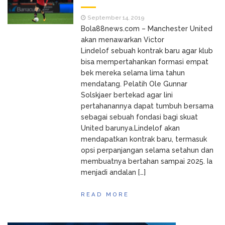
September 14, 2019
Bola88news.com – Manchester United
akan menawarkan Victor
Lindelof sebuah kontrak baru agar klub
bisa mempertahankan formasi empat
bek mereka selama lima tahun
mendatang. Pelatih Ole Gunnar
Solskjaer bertekad agar lini
pertahanannya dapat tumbuh bersama
sebagai sebuah fondasi bagi skuat
United barunya.Lindelof akan
mendapatkan kontrak baru, termasuk
opsi perpanjangan selama setahun dan
membuatnya bertahan sampai 2025. Ia
menjadi andalan […]
READ MORE