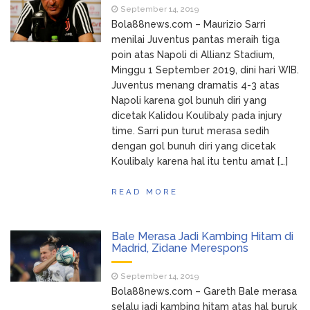
September 14, 2019
Bola88news.com – Maurizio Sarri
menilai Juventus pantas meraih tiga
poin atas Napoli di Allianz Stadium,
Minggu 1 September 2019, dini hari WIB.
Juventus menang dramatis 4-3 atas
Napoli karena gol bunuh diri yang
dicetak Kalidou Koulibaly pada injury
time. Sarri pun turut merasa sedih
dengan gol bunuh diri yang dicetak
Koulibaly karena hal itu tentu amat […]
READ MORE
Bale Merasa Jadi Kambing Hitam di
Madrid, Zidane Merespons
September 14, 2019
Bola88news.com – Gareth Bale merasa
selalu jadi kambing hitam atas hal buruk