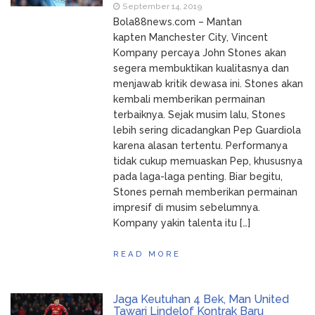
September 14, 2019
Bola88news.com – Mantan
kapten Manchester City, Vincent
Kompany percaya John Stones akan
segera membuktikan kualitasnya dan
menjawab kritik dewasa ini. Stones akan
kembali memberikan permainan
terbaiknya. Sejak musim lalu, Stones
lebih sering dicadangkan Pep Guardiola
karena alasan tertentu. Performanya
tidak cukup memuaskan Pep, khususnya
pada laga-laga penting. Biar begitu,
Stones pernah memberikan permainan
impresif di musim sebelumnya.
Kompany yakin talenta itu […]
READ MORE
Jaga Keutuhan 4 Bek, Man United
Tawari Lindelof Kontrak Baru