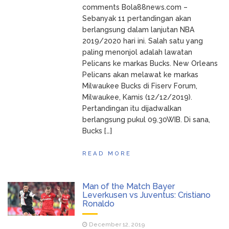
comments Bola88news.com –
Sebanyak 11 pertandingan akan
berlangsung dalam lanjutan NBA
2019/2020 hari ini. Salah satu yang
paling menonjol adalah lawatan
Pelicans ke markas Bucks. New Orleans
Pelicans akan melawat ke markas
Milwaukee Bucks di Fiserv Forum,
Milwaukee, Kamis (12/12/2019).
Pertandingan itu dijadwalkan
berlangsung pukul 09.30WIB. Di sana,
Bucks […]
READ MORE
Man of the Match Bayer
Leverkusen vs Juventus: Cristiano
Ronaldo
December 12, 2019