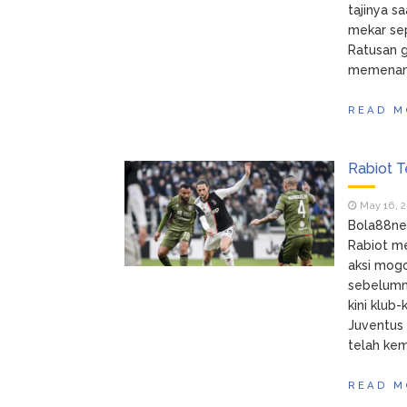
tajinya s
mekar se
Ratusan g
memenang
READ M
Rabiot T
May 16, 
Bola88ne
Rabiot m
aksi mogo
sebelumn
kini klub
Juventus 
telah kemb
READ M