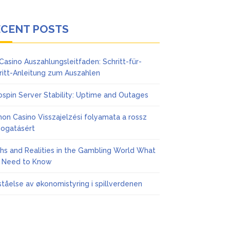
ECENT POSTS
Casino Auszahlungsleitfaden: Schritt-für-
ritt-Anleitung zum Auszahlen
ospin Server Stability: Uptime and Outages
on Casino Visszajelzési folyamata a rossz
ogatásért
hs and Realities in the Gambling World What
 Need to Know
ståelse av økonomistyring i spillverdenen