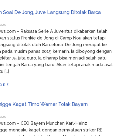
 Soal De Jong, Juve Langsung Ditolak Barca
2020
ws.com – Raksasa Serie A Juventus dikabarkan telah
an status Frenkie de Jong di Camp Nou akan tetapi
ngsung ditolak oleh Barcelona. De Jong merapat ke
a pada musim panas 2019 kemarin. Ia diboyong dengan
ekitar 75 juta euro. Ia diharap bisa menjadi salah satu
ini tengah Barca yang baru. Akan tetapi anak muda asal
u […]
ORE
gge Kaget Timo Werner Tolak Bayern
2020
ws.com – CEO Bayern Munchen Karl-Heinz
ge mengaku kaget dengan pernyataan striker RB