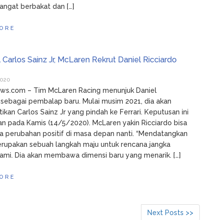
sangat berbakat dan […]
ORE
l Carlos Sainz Jr, McLaren Rekrut Daniel Ricciardo
2020
ws.com – Tim McLaren Racing menunjuk Daniel
 sebagai pembalap baru. Mulai musim 2021, dia akan
kan Carlos Sainz Jr yang pindah ke Ferrari. Keputusan ini
 pada Kamis (14/5/2020). McLaren yakin Ricciardo bisa
perubahan positif di masa depan nanti. “Mendatangkan
erupakan sebuah langkah maju untuk rencana jangka
ami. Dia akan membawa dimensi baru yang menarik. […]
ORE
Next Posts >>