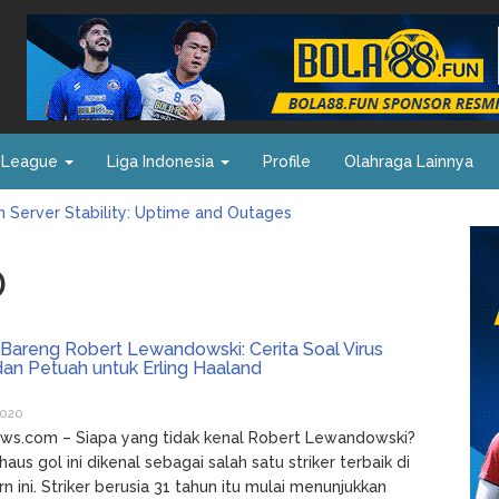
 League
Liga Indonesia
Profile
Olahraga Lainnya
n Server Stability: Uptime and Outages
asino Visszajelzési folyamata a rossz támogatásért
nd Realities in the Gambling World What You Need to Know
0
lse av økonomistyring i spillverdenen
ino: Τα κορυφαία slots και οι δυνατότητες που αξίζει να δοκιμάσετε
no Auszahlungsleitfaden: Schritt-für-Schritt-Anleitung zum Ausza
Bareng Robert Lewandowski: Cerita Soal Virus
an Petuah untuk Erling Haaland
2020
ws.com – Siapa yang tidak kenal Robert Lewandowski?
aus gol ini dikenal sebagai salah satu striker terbaik di
n ini. Striker berusia 31 tahun itu mulai menunjukkan