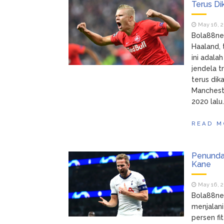
Terus Di
May 16, 
Bola88ne
Haaland, 
ini adala
jendela 
terus dik
Manchest
2020 lalu
READ M
Penundaa
Kane
May 16, 
Bola88new
menjalani
persen fi