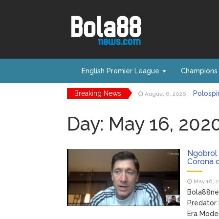
English Premier League
Champions
Breaking News
Polospi
August 6, 2026
Lemon C
August 6, 2026
Myths a
Day:
May 16, 202
August 6, 2026
Forståe
August 4, 2026
Godz Cas
August 3, 2026
NV Casi
August 6, 2026
Ngobrol 
Corona d
May 16, 
Bola88ne
Predator h
Era Moder