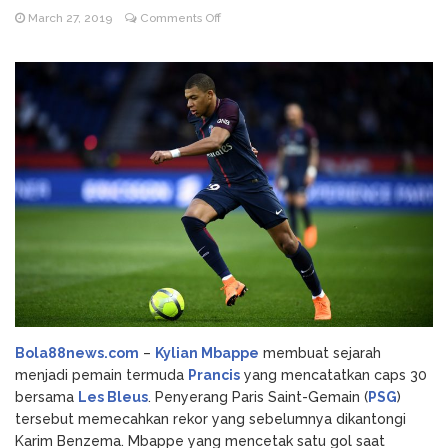
on
March 27, 2019
Comments Off
Godz Casino: Τα κορυφαία
August 3, 2026
30
slots και οι δυνατότητες που αξίζει να
Caps
δοκιμάσετε
Bersama
NV Casino
August 6, 2026
Les
Auszahlungsleitfaden: Schritt-für-Schritt-
Bleus,
Anleitung zum Auszahlen
Mbappe
Pecah
Rekor
Benzema
Bola88news.com
–
Kylian Mbappe
membuat sejarah
menjadi pemain termuda
Prancis
yang mencatatkan caps 30
bersama
Les Bleus
. Penyerang Paris Saint-Gemain (
PSG
)
tersebut memecahkan rekor yang sebelumnya dikantongi
Karim Benzema. Mbappe yang mencetak satu gol saat