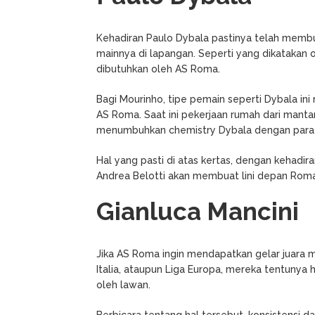
Kehadiran Paulo Dybala pastinya telah membu
mainnya di lapangan. Seperti yang dikatakan
dibutuhkan oleh AS Roma.
Bagi Mourinho, tipe pemain seperti Dybala in
AS Roma. Saat ini pekerjaan rumah dari mant
menumbuhkan chemistry Dybala dengan para 
Hal yang pasti di atas kertas, dengan kehadi
Andrea Belotti akan membuat lini depan Rom
Gianluca Mancini
Jika AS Roma ingin mendapatkan gelar juara mu
Italia, ataupun Liga Europa, mereka tentunya
oleh lawan.
Berbicara tentang hal tersebut, konsistensi 