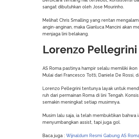
sangat dibutuhkan oleh Jose Mourinho.
Melihat Chris Smalling yang rentan mengalam
angin-anginan, maka Gianluca Mancini akan m
menjaga lini belakang.
Lorenzo Pellegrini
AS Roma pastinya hampir selalu memiliki ikon
Mulai dari Francesco Totti, Daniele De Rossi, d
Lorenzo Pellegrini tentunya layak untuk mend
ruh dari permainan Roma di lini Tengah. Konsi
semakin meningkat setiap musimnya.
Musim lalu saja, ia telah membuktikan bahwa 
menyumbangkan assist, tapi juga gol.
Baca juga :
Wijnaldum Resmi Gabung AS Roma 