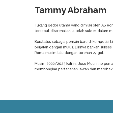
Tammy Abraham
Tukang gedor utama yang dimiliki oleh AS R
tersebut dikarenakan ia telah sukses dalam m
Berstatus sebagai pemain baru di kompetisi Li
berjalan dengan mulus. Dirinya bahkan sukse
Roma musim lalu dengan torehan 27 gol.
Musim 2022/2023 kali ini, Jose Mourinho pu
membongkar pertahanan lawan dan merobek g