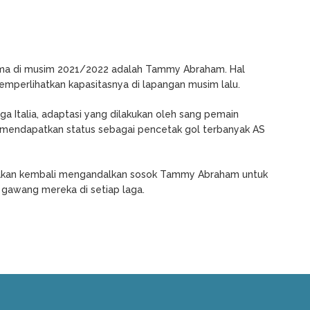
oma di musim 2021/2022 adalah Tammy Abraham. Hal
emperlihatkan kapasitasnya di lapangan musim lalu.
ga Italia, adaptasi yang dilakukan oleh sang pemain
s mendapatkan status sebagai pencetak gol terbanyak AS
n akan kembali mengandalkan sosok Tammy Abraham untuk
awang mereka di setiap laga.