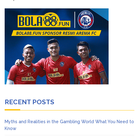
RECENT POSTS
Myths and Realities in the Gambling World What You Need to
Know