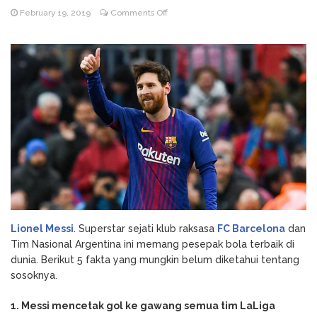
on
February 19, 2019
Comments Off
Lizarobonus Jacks or
August 3, 2026
5
Better Strategy
Fakta
Lionel
Myths and Realities in the
August 6, 2026
Messi
Gambling World What You Need to Know
Yang
Belum
Anda
Ketahui
Selama
Ini
Lionel Messi
. Superstar sejati klub raksasa
FC Barcelona
dan
Tim Nasional Argentina ini memang pesepak bola terbaik di
dunia. Berikut 5 fakta yang mungkin belum diketahui tentang
sosoknya.
1. Messi mencetak gol ke gawang semua tim LaLiga