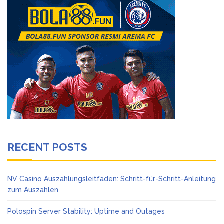
RECENT POSTS
NV Casino Auszahlungsleitfaden: Schritt-für-Schritt-Anleitung
zum Auszahlen
Polospin Server Stability: Uptime and Outages