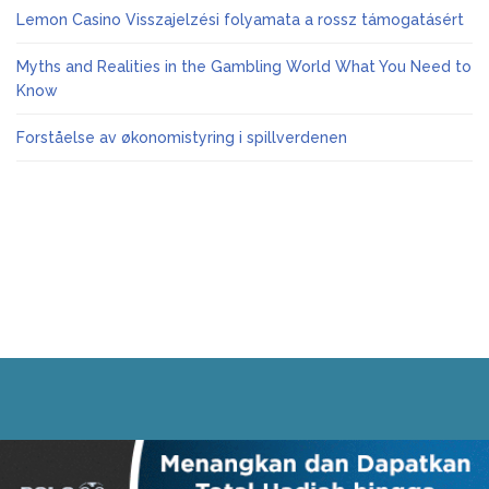
Lemon Casino Visszajelzési folyamata a rossz támogatásért
Myths and Realities in the Gambling World What You Need to
Know
Forståelse av økonomistyring i spillverdenen