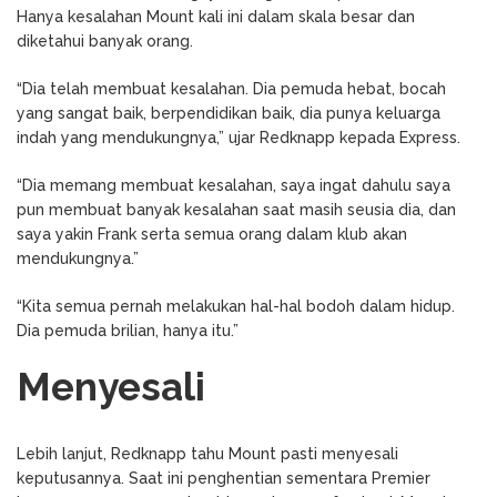
Hanya kesalahan Mount kali ini dalam skala besar dan
diketahui banyak orang.
“Dia telah membuat kesalahan. Dia pemuda hebat, bocah
yang sangat baik, berpendidikan baik, dia punya keluarga
indah yang mendukungnya,” ujar Redknapp kepada Express.
“Dia memang membuat kesalahan, saya ingat dahulu saya
pun membuat banyak kesalahan saat masih seusia dia, dan
saya yakin Frank serta semua orang dalam klub akan
mendukungnya.”
“Kita semua pernah melakukan hal-hal bodoh dalam hidup.
Dia pemuda brilian, hanya itu.”
Menyesali
Lebih lanjut, Redknapp tahu Mount pasti menyesali
keputusannya. Saat ini penghentian sementara Premier