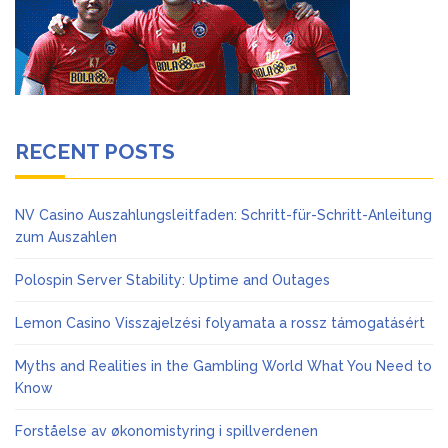
RECENT POSTS
NV Casino Auszahlungsleitfaden: Schritt-für-Schritt-Anleitung
zum Auszahlen
Polospin Server Stability: Uptime and Outages
Lemon Casino Visszajelzési folyamata a rossz támogatásért
Myths and Realities in the Gambling World What You Need to
Know
Forståelse av økonomistyring i spillverdenen