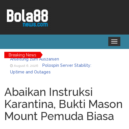
Toggle
navigation
Breaking News
Polospin Server Stability:
August 6, 2026
Uptime and Outages
Lemon Casino
August 6, 2026
Visszajelzési folyamata a rossz
Abaikan Instruksi
támogatásért
Karantina, Bukti Mason
Myths and Realities in the
August 6, 2026
Gambling World What You Need to Know
Mount Pemuda Biasa
Forståelse av
August 4, 2026
økonomistyring i spillverdenen