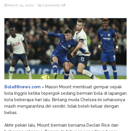
on
March 19, 2020
Comments Off
Godz Casino: Τα κορυφαία
August 3, 2026
Abaikan
slots και οι δυνατότητες που αξίζει να
Instruksi
δοκιμάσετε
Karantina,
NV Casino
August 6, 2026
Bukti
Auszahlungsleitfaden: Schritt-für-Schritt-
Mason
Anleitung zum Auszahlen
Mount
Pemuda
Biasa
Bola88news.com
–
Mason Mount membuat gempar sepak
bola Inggris ketika tepergok sedang bermain bola di lapangan
kota beberapa hari lalu. Bintang muda Chelsea ini seharusnya
masih mengarantina diri sendiri, tidak boleh keluar dengan
bebas.
Akhir pekan lalu, Mount bermain bersama Declan Rice dan