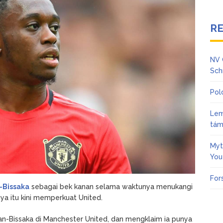
R
NV 
Sch
Pol
Lem
tám
Myt
You
For
-Bissaka
sebagai bek kanan selama waktunya menukangi
ya itu kini memperkuat United.
an-Bissaka di Manchester United, dan mengklaim ia punya