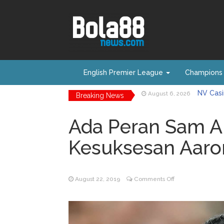
English Premier League
Champions
NV Casi
August 6, 2026
Breaking News
Polospi
August 6, 2026
Lemon C
August 6, 2026
Myths a
Ada Peran Sam Al
August 6, 2026
Forståe
August 4, 2026
Kesuksesan Aaro
Godz Cas
August 3, 2026
NV Casi
August 6, 2026
on
August 22, 2019
Comments Off
Ada
Peran
Sam
Allardyce