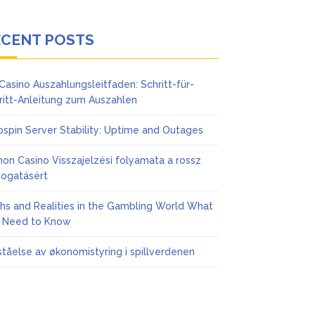
ECENT POSTS
Casino Auszahlungsleitfaden: Schritt-für-
ritt-Anleitung zum Auszahlen
ospin Server Stability: Uptime and Outages
on Casino Visszajelzési folyamata a rossz
ogatásért
hs and Realities in the Gambling World What
 Need to Know
ståelse av økonomistyring i spillverdenen