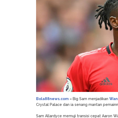
Di
Balik
Kesuksesan
Aaron
Wan-
Bissaka
Bola88news.com
–
Big Sam menjadikan
Wan
Crystal Palace dan ia senang mantan pemainn
Sam Allardyce memuji transisi cepat Aaron W