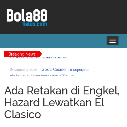
Toggle
Forståelse av
August 4, 2026
navigation
økonomistyring i spillverdenen
Breaking News
Godz Casino: Τα κορυφαία
August 3, 2026
slots και οι δυνατότητες που αξίζει να
δοκιμάσετε
Πώς να ξεκινήσετε στο
August 3, 2026
BetScore Ελλάδα: Οδηγός για νέους παίκτες
Ada Retakan di Engkel,
Hazard Lewatkan El
Lizaroguide iDEAL for
August 3, 2026
Dutch Players
Clasico
Lizarobonus Jacks or
August 3, 2026
Better Strategy