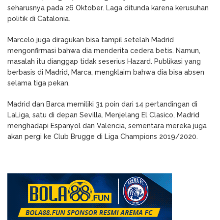
seharusnya pada 26 Oktober. Laga ditunda karena kerusuhan
politik di Catalonia.
Marcelo juga diragukan bisa tampil setelah Madrid
mengonfirmasi bahwa dia menderita cedera betis. Namun,
masalah itu dianggap tidak seserius Hazard. Publikasi yang
berbasis di Madrid, Marca, mengklaim bahwa dia bisa absen
selama tiga pekan.
Madrid dan Barca memiliki 31 poin dari 14 pertandingan di
LaLiga, satu di depan Sevilla. Menjelang El Clasico, Madrid
menghadapi Espanyol dan Valencia, sementara mereka juga
akan pergi ke Club Brugge di Liga Champions 2019/2020.