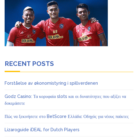
RECENT POSTS
Forståelse av økonomistyring i spillverdenen
Godz Casino: Τα κορυφαία slots και οι δυνατότητες που αξίζει να
δοκιμάσετε
Πώς να ξεκινήσετε στο BetScore Ελλάδα: Οδηγός για νέους παίκτες
Lizaroguide iDEAL for Dutch Players