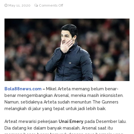
on
May 11, 2020
Comments Off
Godz Casino: Τα κορυφαία
August 3, 2026
Ada
slots και οι δυνατότητες που αξίζει να
Satu
δοκιμάσετε
Syarat
NV Casino
August 6, 2026
untuk
Auszahlungsleitfaden: Schritt-für-Schritt-
Mikel
Anleitung zum Auszahlen
Arteta
Sukses
di
Arsenal,
Apa
Itu?
Bola88news.com
–
Mikel Arteta memang belum benar-
benar mengembangkan Arsenal, mereka masih inkonsisten.
Namun, setidaknya Arteta sudah menuntun The Gunners
melangkah di jalur yang tepat untuk jadi lebih baik.
Arteat mewarisi pekerjaan
Unai Emery
pada Desember lalu.
Dia datang ke dalam banyak masalah, Arsenal saat itu