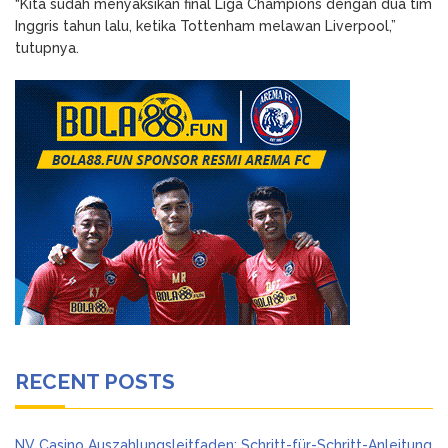
“Kita sudah menyaksikan final Liga Champions dengan dua tim
Inggris tahun lalu, ketika Tottenham melawan Liverpool,”
tutupnya.
RECENT POSTS
NV Casino Auszahlungsleitfaden: Schritt-für-Schritt-Anleitung