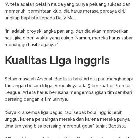
“Arteta adalah pelatih muda yang punya peluang sukses dan
memenuhi permintaan klub, dia harus merasa percaya diri,”
ungkap Baptista kepada Daily Mail.
“Ini adalah proyek jangka panjang, dan dia akan memberikan
hasil jika diberi waktu yang cukup. Namun, mereka harus sabar
menunggu hasil kerjanya.”
Kualitas Liga Inggris
Selain masalah Arsenal, Baptista tahu Arteta pun menghadapi
tantangan besar di liga. Setidaknya ada 5 tim kuat di Premier
League, Arteta harus berusaha mengembangkan tim sembari
bersaing dengan 4 tim lainnya.
“Saya kira semua liga bagus, tapi sepak bola Inggris lebih
unggul karena persaingan mereka dan karena mereka punya
lima tim yang bisa bersaing merebut gelar,” lanjut Baptista.