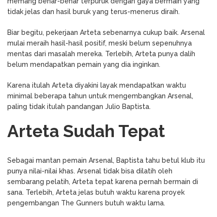
memang benar-benar terpuruk dengan gaya bermain yang
tidak jelas dan hasil buruk yang terus-menerus diraih.
Biar begitu, pekerjaan Arteta sebenarnya cukup baik. Arsenal
mulai meraih hasil-hasil positif, meski belum sepenuhnya
mentas dari masalah mereka. Terlebih, Arteta punya dalih
belum mendapatkan pemain yang dia inginkan.
Karena itulah Arteta diyakini layak mendapatkan waktu
minimal beberapa tahun untuk mengembangkan Arsenal,
paling tidak itulah pandangan Julio Baptista.
Arteta Sudah Tepat
Sebagai mantan pemain Arsenal, Baptista tahu betul klub itu
punya nilai-nilai khas. Arsenal tidak bisa dilatih oleh
sembarang pelatih, Arteta tepat karena pernah bermain di
sana. Terlebih, Arteta jelas butuh waktu karena proyek
pengembangan The Gunners butuh waktu lama.