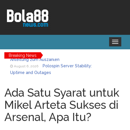
Toggle
navigation
Breaking News
Polospin Server Stability:
August 6, 2026
Uptime and Outages
Lemon Casino
August 6, 2026
Visszajelzési folyamata a rossz
Ada Satu Syarat untuk
támogatásért
Mikel Arteta Sukses di
Myths and Realities in the
August 6, 2026
Gambling World What You Need to Know
Arsenal, Apa Itu?
Forståelse av
August 4, 2026
økonomistyring i spillverdenen