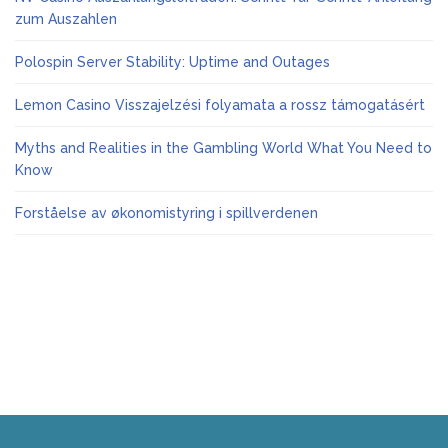
zum Auszahlen
Polospin Server Stability: Uptime and Outages
Lemon Casino Visszajelzési folyamata a rossz támogatásért
Myths and Realities in the Gambling World What You Need to
Know
Forståelse av økonomistyring i spillverdenen