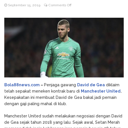
on
September 15, 2019
Comments Off
Godz Casino: Τα κορυφαία
August 3, 2026
Akhirnya!
slots και οι δυνατότητες που αξίζει να
David
δοκιμάσετε
de
NV Casino
August 6, 2026
Gea
Auszahlungsleitfaden: Schritt-für-Schritt-
Sepakati
Anleitung zum Auszahlen
Kontrak
Baru
di
Manchester
United
Bola88news.com
–
Penjaga gawang
David de Gea
diklaim
telah sepakat meneken kontrak baru di
Manchester United
.
Kesepakatan ini membuat David de Gea bakal jadi pemain
dengan gaji paling mahal di klub.
Manchester United sudah melakukan negosiasi dengan David
de Gea sejak tahun 2018 yang lalu. Sejak awal, Setan Merah