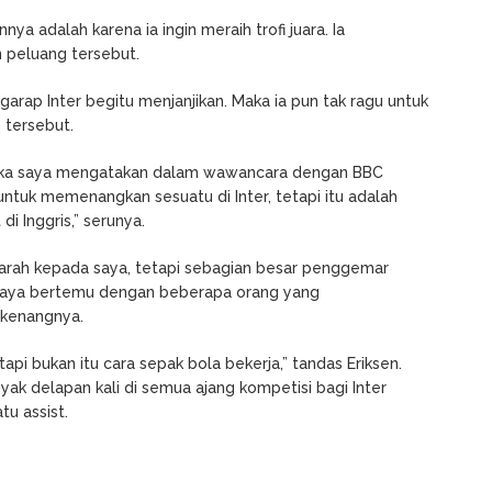
ya adalah karena ia ingin meraih trofi juara. Ia
peluang tersebut.
digarap Inter begitu menjanjikan. Maka ia pun tak ragu untuk
 tersebut.
ka saya mengatakan dalam wawancara dengan BBC
untuk memenangkan sesuatu di Inter, tetapi itu adalah
i Inggris,” serunya.
marah kepada saya, tetapi sebagian besar penggemar
u. Saya bertemu dengan beberapa orang yang
 kenangnya.
tapi bukan itu cara sepak bola bekerja,” tandas Eriksen.
nyak delapan kali di semua ajang kompetisi bagi Inter
u assist.