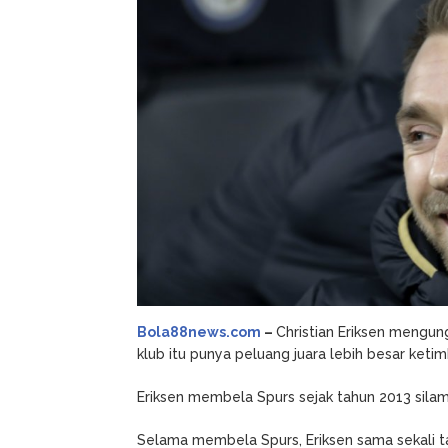
Inter
Ini
Akan
Terasa
Menyakitkan
Bagi
Tottenham
Bola88news.com
–
Christian Eriksen mengun
klub itu punya peluang juara lebih besar ket
Eriksen membela Spurs sejak tahun 2013 silam. 
Selama membela Spurs, Eriksen sama sekali ta