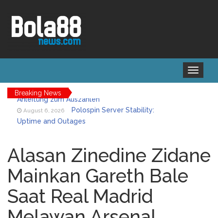
Toggle
navigation
Breaking News
Polospin Server Stability:
August 6, 2026
Uptime and Outages
Lemon Casino
August 6, 2026
Visszajelzési folyamata a rossz
Alasan Zinedine Zidane
támogatásért
Mainkan Gareth Bale
Myths and Realities in the
August 6, 2026
Gambling World What You Need to Know
Saat Real Madrid
Forståelse av
August 4, 2026
Melawan Arsenal
økonomistyring i spillverdenen