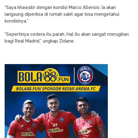
“Saya khawatir dengan kondisi Marco ASensio. Ia akan
langsung diperiksa di rumah sakit agar bisa mengetahui
kondisinya.”
“Sepertinya cedera itu parah. Hal itu akan sangat merugikan
bagi Real Madrid,” ungkap Zidane.