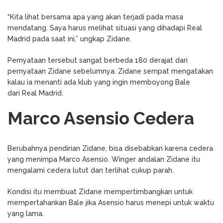
“Kita lihat bersama apa yang akan terjadi pada masa
mendatang. Saya harus melihat situasi yang dihadapi Real
Madrid pada saat ini,” ungkap Zidane.
Pernyataan tersebut sangat berbeda 180 derajat dari
pernyataan Zidane sebelumnya. Zidane sempat mengatakan
kalau ia menanti ada klub yang ingin memboyong Bale
dari Real Madrid.
Marco Asensio Cedera
Berubahnya pendirian Zidane, bisa disebabkan karena cedera
yang menimpa Marco Asensio. Winger andalan Zidane itu
mengalami cedera lutut dan terlihat cukup parah.
Kondisi itu membuat Zidane mempertimbangkan untuk
mempertahankan Bale jika Asensio harus menepi untuk waktu
yang lama.