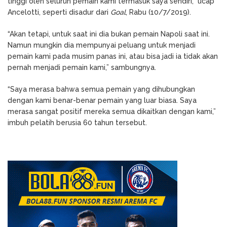
tinggi oleh seluruh pemain kami termasuk saya sendiri,” ucap
Ancelotti, seperti disadur dari
Goal
, Rabu (10/7/2019).
“Akan tetapi, untuk saat ini dia bukan pemain Napoli saat ini.
Namun mungkin dia mempunyai peluang untuk menjadi
pemain kami pada musim panas ini, atau bisa jadi ia tidak akan
pernah menjadi pemain kami,” sambungnya.
“Saya merasa bahwa semua pemain yang dihubungkan
dengan kami benar-benar pemain yang luar biasa. Saya
merasa sangat positif mereka semua dikaitkan dengan kami,”
imbuh pelatih berusia 60 tahun tersebut.