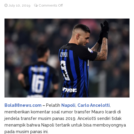
on
July 10, 2019
Comments Off
Godz Casino: Τα κορυφαία
August 3, 2026
Ancelotti
slots και οι δυνατότητες που αξίζει να
Akui
δοκιμάσετε
Tertarik
NV Casino
August 6, 2026
Datangkan
Auszahlungsleitfaden: Schritt-für-Schritt-
Icardi
Anleitung zum Auszahlen
ke
Napoli
Bola88news.com
–
Pelatih
Napoli
,
Carlo Ancelotti
,
memberikan komentar soal rumor transfer Mauro Icardi di
jendela transfer musim panas 2019. Ancelotti sendiri tidak
menampik bahwa Napoli tertarik untuk bisa memboyongnya
pada musim panas ini.