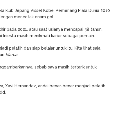
ela klub Jepang Vissel Kobe. Pemenang Piala Dunia 2010
e dengan mencetak enam gol.
hir pada 2021, atau saat usianya mencapai 38 tahun.
i Iniesta masih menikmati karier sebagai pemain.
i pelatih dan siap belajar untuk itu. Kita lihat saja
ari
Marca.
enggambarkannya, sebab saya masih tertarik untuk
ca, Xavi Hernandez, andai benar-benar menjadi pelatih
add.