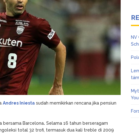
R
NV 
Sch
Pol
Lem
tám
Myt
You
na
Andres Iniesta
sudah memikirkan rencana jika pensiun
For
ya bersama Barcelona
.
Selama 16 tahun berseragam
oleksi total 32 trofi, termasuk dua kali treble di 2009