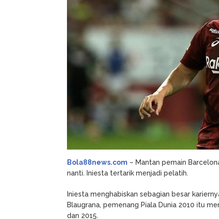
Bola88news.com
– Mantan pemain Barcelo
nanti. Iniesta tertarik menjadi pelatih.
Iniesta menghabiskan sebagian besar kariern
Blaugrana, pemenang Piala Dunia 2010 itu meng
dan 2015.