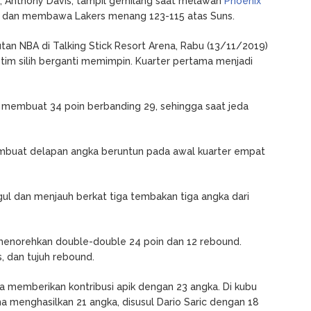
, Anthony Davis, tampil gemilang saat melawan
Phoenix
le dan membawa Lakers menang 123-115 atas Suns.
tan NBA di Talking Stick Resort Arena, Rabu (13/11/2019)
 tim silih berganti memimpin. Kuarter pertama menjadi
 membuat 34 poin berbanding 29, sehingga saat jeda
embuat delapan angka beruntun pada awal kuarter empat
gul dan menjauh berkat tiga tembakan tiga angka dari
 menorehkan double-double 24 poin dan 12 rebound.
s, dan tujuh rebound.
memberikan kontribusi apik dengan 23 angka. Di kubu
 menghasilkan 21 angka, disusul Dario Saric dengan 18