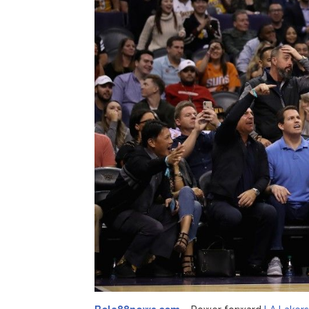
LA
Lakers
Sukses
Bungkam
Phoenix
Suns