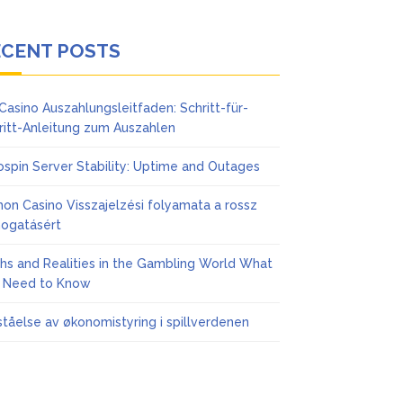
ECENT POSTS
Casino Auszahlungsleitfaden: Schritt-für-
ritt-Anleitung zum Auszahlen
ospin Server Stability: Uptime and Outages
on Casino Visszajelzési folyamata a rossz
ogatásért
hs and Realities in the Gambling World What
 Need to Know
ståelse av økonomistyring i spillverdenen