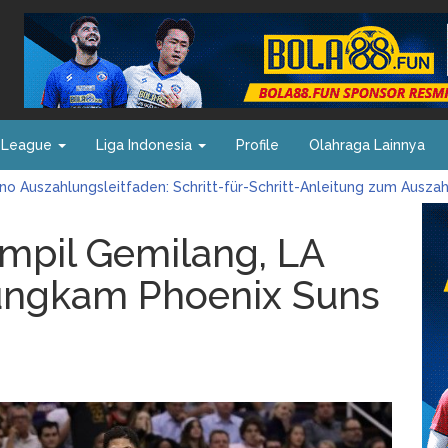
 League
Liga Indonesia
Profile
Olahraga Lainnya
n Server Stability: Uptime and Outages
asino Visszajelzési folyamata a rossz támogatásért
nd Realities in the Gambling World What You Need to Know
mpil Gemilang, LA
lse av økonomistyring i spillverdenen
ungkam Phoenix Suns
ino: Τα κορυφαία slots και οι δυνατότητες που αξίζει να δοκιμάσετε
no Auszahlungsleitfaden: Schritt-für-Schritt-Anleitung zum Ausza