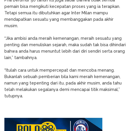
pemain bisa mengikuti kecepatan proses yang ia terapkan.
Tetapi semua itu dibutuhkan agar Inter Milan mampu
mendapatkan sesuatu yang membanggakan pada akhir
musim.
“Jika ambisi anda meraih kemenangan, meraih sesuatu yang
penting dan menuliskan sejarah, maka sudah tak bisa dihindari
bahwa anda harus menuntut lebih dari diri sendiri serta orang
lain,” tambahnya.
“Itulah cara untuk mempercepat dan mencoba menang.
Bukanlah sebuah pemberian bila kami meraih kemenangan,
namun yang tepenting dari itu, pada akhir musim, anda tahu
telah melakukan segalanya demi mencapai titik maksimal,”
tutupnya.