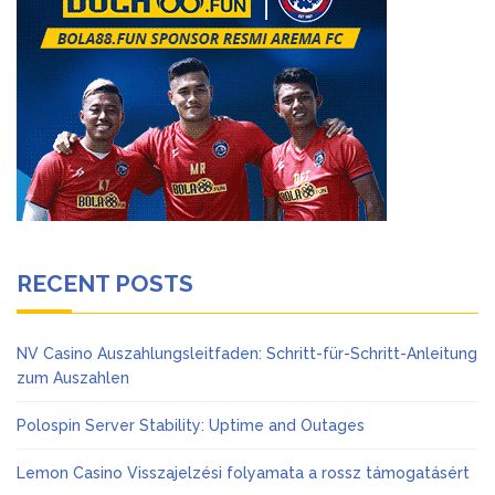
RECENT POSTS
NV Casino Auszahlungsleitfaden: Schritt-für-Schritt-Anleitung
zum Auszahlen
Polospin Server Stability: Uptime and Outages
Lemon Casino Visszajelzési folyamata a rossz támogatásért