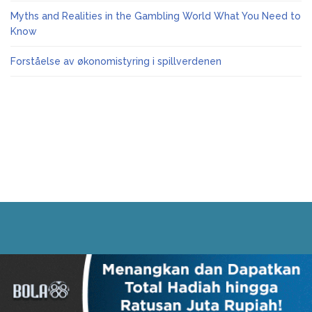
Myths and Realities in the Gambling World What You Need to
Know
Forståelse av økonomistyring i spillverdenen
Powered by
WordPress
|
Bootstrap Themes