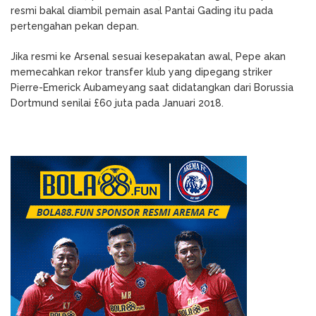
resmi bakal diambil pemain asal Pantai Gading itu pada
pertengahan pekan depan.
Jika resmi ke Arsenal sesuai kesepakatan awal, Pepe akan
memecahkan rekor transfer klub yang dipegang striker
Pierre-Emerick Aubameyang saat didatangkan dari Borussia
Dortmund senilai £60 juta pada Januari 2018.