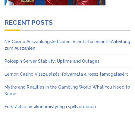
RECENT POSTS
NV Casino Auszahlungsleitfaden: Schritt-für-Schritt-Anleitung
zum Auszahlen
Polospin Server Stability: Uptime and Outages
Lemon Casino Visszajelzési folyamata a rossz támogatásért
Myths and Realities in the Gambling World What You Need to
Know
Forståelse av økonomistyring i spillverdenen