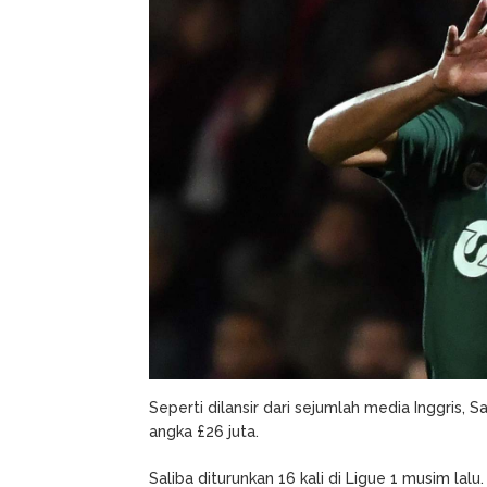
Saliba
Dari
Saint-
Etienne
Seperti dilansir dari sejumlah media Inggris, 
angka £26 juta.
Saliba diturunkan 16 kali di Ligue 1 musim lal