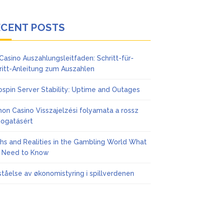
ECENT POSTS
Casino Auszahlungsleitfaden: Schritt-für-
ritt-Anleitung zum Auszahlen
ospin Server Stability: Uptime and Outages
on Casino Visszajelzési folyamata a rossz
ogatásért
hs and Realities in the Gambling World What
 Need to Know
ståelse av økonomistyring i spillverdenen