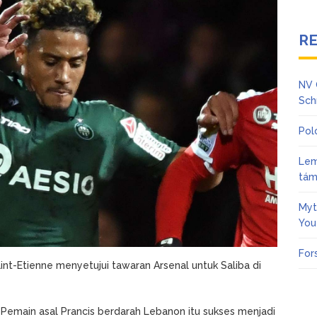
R
NV 
Sch
Pol
Lem
tám
Myt
You
For
Saint-Etienne menyetujui tawaran Arsenal untuk Saliba di
u. Pemain asal Prancis berdarah Lebanon itu sukses menjadi