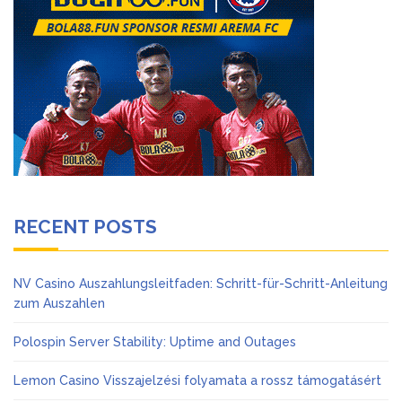
RECENT POSTS
NV Casino Auszahlungsleitfaden: Schritt-für-Schritt-Anleitung
zum Auszahlen
Polospin Server Stability: Uptime and Outages
Lemon Casino Visszajelzési folyamata a rossz támogatásért