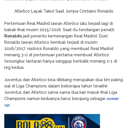
Atletico Layak Takut Saat Jumpa Cristiano Ronaldo
Pertemuan Real Madrid lawan Atletico lalu terjadi lagi di
babak final musim 2015/2016. Saat itu tendangan penalti
Ronaldo
jadi penentu kemenangan Real Madrid. Duel
Ronaldo lawan Atletico kembali terjadi di musim
2016/2017.
Hattrick
Ronaldo yang membuat Real Madrid
menang 3-0 di pertemuan pertama membuat Atletico
tersungkur lantaran hanya sanggup berbalik menang 2-1 di
leg kedua.
Juventus dan Atletico bisa dibilang merupakan dua tim paling
sial di Liga Champions dalam beberapa tahun terakhir.
Juventus dan Atletico sama-sama dua kali masuk final Liga
Champions namun keduanya harus berujung sebagai
runner
up
.