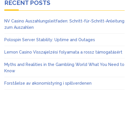
RECENT POSTS
NV Casino Auszahlungsleitfaden: Schritt-für-Schritt-Anleitung
zum Auszahlen
Polospin Server Stability: Uptime and Outages
Lemon Casino Visszajelzési folyamata a rossz támogatásért
Myths and Realities in the Gambling World What You Need to
Know
Forståelse av økonomistyring i spillverdenen