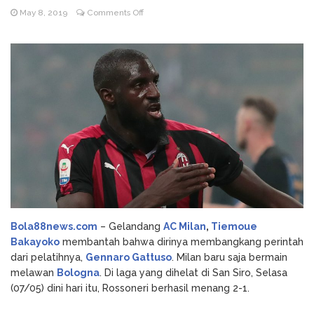
on
May 8, 2019
Comments Off
Godz Casino: Τα κορυφαία
August 3, 2026
Bakayoko
slots και οι δυνατότητες που αξίζει να
Bantah
δοκιμάσετε
Membangkang
NV Casino
August 6, 2026
Pada
Auszahlungsleitfaden: Schritt-für-Schritt-
Gattuso
Anleitung zum Auszahlen
Bola88news.com
– Gelandang
AC Milan
,
Tiemoue
Bakayoko
membantah bahwa dirinya membangkang perintah
dari pelatihnya,
Gennaro Gattuso
. Milan baru saja bermain
melawan
Bologna
. Di laga yang dihelat di San Siro, Selasa
(07/05) dini hari itu, Rossoneri berhasil menang 2-1.