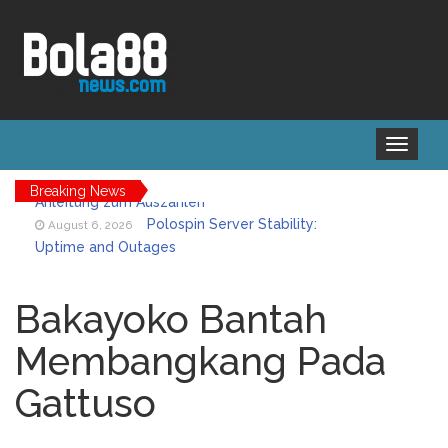
Toggle
navigation
Breaking News
Polospin Server Stability:
August 6, 2026
Uptime and Outages
Lemon Casino
August 6, 2026
Visszajelzési folyamata a rossz
Bakayoko Bantah
támogatásért
Membangkang Pada
Myths and Realities in the
August 6, 2026
Gambling World What You Need to Know
Gattuso
Forståelse av
August 4, 2026
økonomistyring i spillverdenen