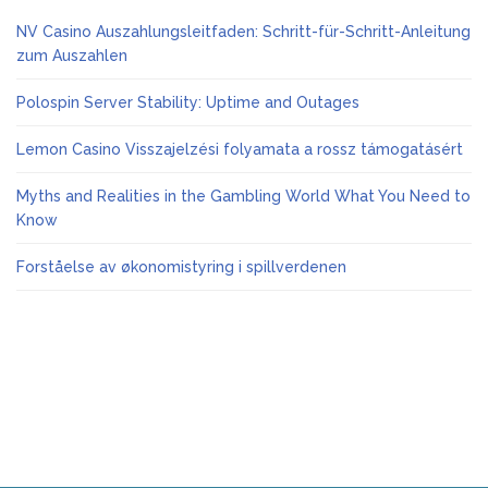
NV Casino Auszahlungsleitfaden: Schritt-für-Schritt-Anleitung
zum Auszahlen
Polospin Server Stability: Uptime and Outages
Lemon Casino Visszajelzési folyamata a rossz támogatásért
Myths and Realities in the Gambling World What You Need to
Know
Forståelse av økonomistyring i spillverdenen