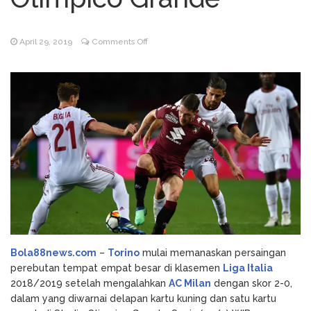
Godz Casino: Τα κορυφαία
August 3, 2026
slots και οι δυνατότητες που αξίζει να
on
April 29, 2019
Comments Off
δοκιμάσετε
Banjir
NV Casino
August 6, 2026
Kartu,
Auszahlungsleitfaden: Schritt-für-Schritt-
Torino
Anleitung zum Auszahlen
Bikin
Milan
Babak
Belur
di
Stadio
Olimpico
Grande
Bola88news.com
–
Torino
mulai memanaskan persaingan
perebutan tempat empat besar di klasemen
Liga Italia
2018/2019 setelah mengalahkan
AC Milan
dengan skor 2-0,
dalam yang diwarnai delapan kartu kuning dan satu kartu