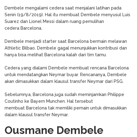
Dembele mengalami cedera saat menjalani latihan pada
Senin (19/8/2019). Hal itu membuat Dembele menyusul Luis
Suarez dan Lionel Messi dalam ruang pemulihan
cedera Barcelona.
Dembele menjadi starter saat Barcelona bermain melawan
Athletic Bilbao. Dembele gagal menunjukkan kontribusi dan
hanya bisa melihat Barcelona kalah dari tim tamu.
Cedera yang dialami Dembele membuat rencana Barcelona
untuk mendatangkan Neymar buyar. Rencananya, Dembele
akan dimasukkan dalam klausul transfer Neymar dari PSG.
Sebelumnya, Barcelona juga sudah meminjamkan Philippe
Coutinho ke Bayern Munchen. Hal tersebut
membuat Barcelona tak memiliki pemain untuk dimasukkan
dalam klausul transfer Neymar.
Ousmane Dembele