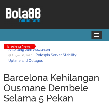
Toggle
navigation
Breaking News
Polospin Server Stability:
August 6, 2026
Uptime and Outages
Lemon Casino
August 6, 2026
Visszajelzési folyamata a rossz
Barcelona Kehilangan
támogatásért
Ousmane Dembele
Myths and Realities in the
August 6, 2026
Gambling World What You Need to Know
Selama 5 Pekan
Forståelse av
August 4, 2026
økonomistyring i spillverdenen