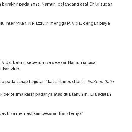
 berakhir pada 2021. Namun, gelandang asal Chile sudah
u Inter Milan. Nerazzurri menggaet Vidal dengan biaya
Vidal belum sepenuhnya selesai. Namun ia bisa
lkan klub.
a pada tahap lanjutan,” kata Planes dilansir
Football Italia
.
 berterima kasih padanya atas dua tahun ini. Dia adalah
dak bisa memastikan besaran transfernya.”