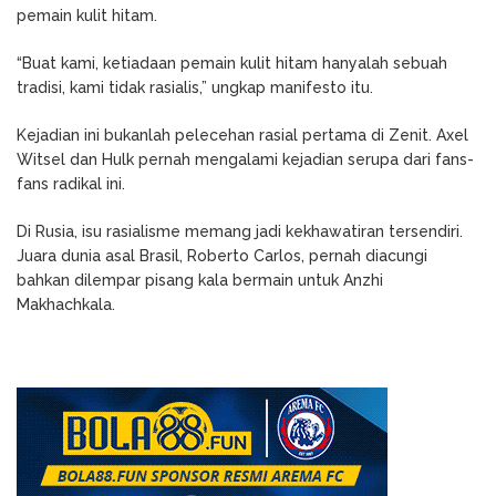
pemain kulit hitam.
“Buat kami, ketiadaan pemain kulit hitam hanyalah sebuah
tradisi, kami tidak rasialis,” ungkap manifesto itu.
Kejadian ini bukanlah pelecehan rasial pertama di Zenit. Axel
Witsel dan Hulk pernah mengalami kejadian serupa dari fans-
fans radikal ini.
Di Rusia, isu rasialisme memang jadi kekhawatiran tersendiri.
Juara dunia asal Brasil, Roberto Carlos, pernah diacungi
bahkan dilempar pisang kala bermain untuk Anzhi
Makhachkala.