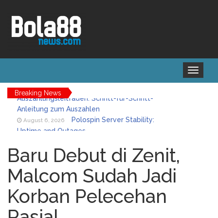
Toggle
NV Casino
August 6, 2026
navigation
Auszahlungsleitfaden: Schritt-für-Schritt-
Breaking News
Anleitung zum Auszahlen
Polospin Server Stability:
August 6, 2026
Uptime and Outages
Lemon Casino
August 6, 2026
Visszajelzési folyamata a rossz
Baru Debut di Zenit,
támogatásért
Malcom Sudah Jadi
Myths and Realities in the
August 6, 2026
Gambling World What You Need to Know
Korban Pelecehan
Forståelse av
August 4, 2026
Rasial
økonomistyring i spillverdenen