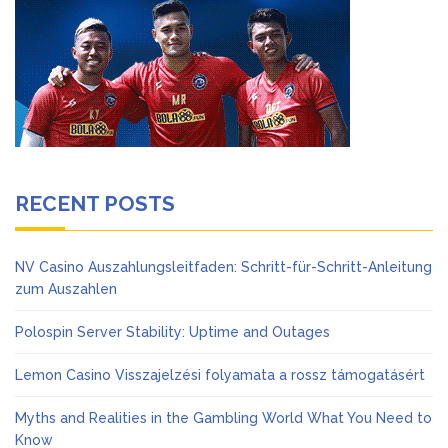
RECENT POSTS
NV Casino Auszahlungsleitfaden: Schritt-für-Schritt-Anleitung
zum Auszahlen
Polospin Server Stability: Uptime and Outages
Lemon Casino Visszajelzési folyamata a rossz támogatásért
Myths and Realities in the Gambling World What You Need to
Know