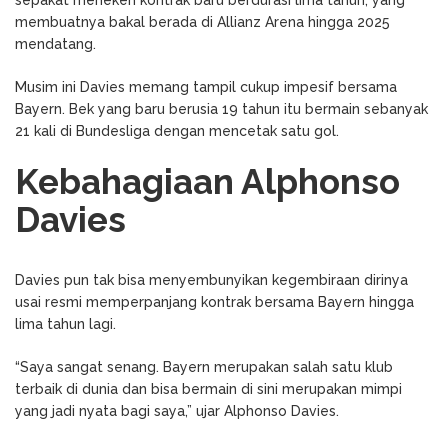
membuatnya bakal berada di Allianz Arena hingga 2025
mendatang.
Musim ini Davies memang tampil cukup impesif bersama
Bayern. Bek yang baru berusia 19 tahun itu bermain sebanyak
21 kali di Bundesliga dengan mencetak satu gol.
Kebahagiaan Alphonso
Davies
Davies pun tak bisa menyembunyikan kegembiraan dirinya
usai resmi memperpanjang kontrak bersama Bayern hingga
lima tahun lagi.
“Saya sangat senang. Bayern merupakan salah satu klub
terbaik di dunia dan bisa bermain di sini merupakan mimpi
yang jadi nyata bagi saya,” ujar Alphonso Davies.