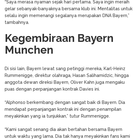
“Saya merasa nyaman sejak hari pertama. Saya ingin meraih
gelar sebanyak-banyaknya bersama klub ini. Mentalitas untuk
selalu ingin memenangi segalanya merupakan DNA Bayern,”
tambahnya.
Kegembiraan Bayern
Munchen
Di sisi lain, Bayern lewat sang petinggi mereka, Karl-Heinz
Rummenigge, direktur olahraga, Hasan Salihamidzic, hingga
anggota dewan direksi Bayern, Oliver Kahn juga mengaku
puas dengan perpanjangan kontrak Davies ini.
“Alphonso berkembang dengan sangat baik di Bayern. Dia
mendapat perpanjangan kontrak ini dengan penampilan
meyakinkan yang ia tunjukkan,” tutur Rummenigge.
“Kami sangat senang dia akan bertahan bersama Bayern
untuk waktu yang lama. Dia tak hanya meyakinkan fans kami