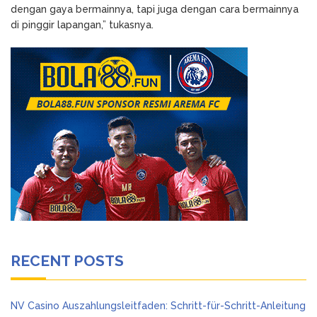
dengan gaya bermainnya, tapi juga dengan cara bermainnya
di pinggir lapangan,” tukasnya.
RECENT POSTS
NV Casino Auszahlungsleitfaden: Schritt-für-Schritt-Anleitung