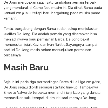
De Jong merupakan salah satu tambahan pemain terbaik
yang mendarat di Camp Nou musim ini. Dia diikat Barca pada
Januari 2019 lalu, tetapi baru bergabung pada musim panas
kemarin.
Tentu, bergabung dengan Barca sudah cukup menjelaskan
kualitas De Jong. Dia adalah pemain yang diharapkan bisa
menjadi nyawa baru permainan Barca. De Jong bakal
meneruskan jejak Xavi dan Ivan Rakitic.Sayangnya, sampai
saat ini De Jong masih belum menunjukkan permainan
terbaiknya.
Masih Baru
Sejauh ini, pada tiga pertandingan Barca di La Liga 2019/20,
De Jong selalu dipilih sebagai starting line-up. Tampaknya
Ernesto Valverde terpaksa memenuhi janji klub yang dahulu
memastikan satu tempat di tim inti saat merayu De Jong.