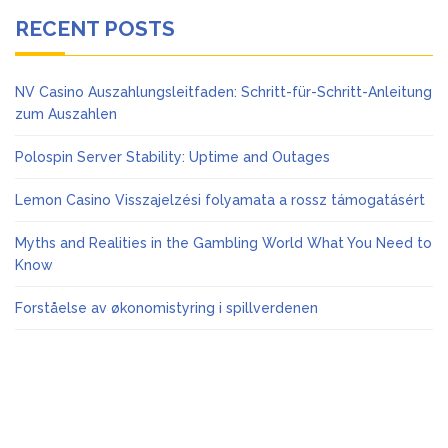
RECENT POSTS
NV Casino Auszahlungsleitfaden: Schritt-für-Schritt-Anleitung
zum Auszahlen
Polospin Server Stability: Uptime and Outages
Lemon Casino Visszajelzési folyamata a rossz támogatásért
Myths and Realities in the Gambling World What You Need to
Know
Forståelse av økonomistyring i spillverdenen