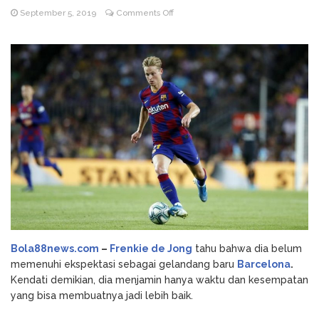
on
September 5, 2019
Comments Off
Godz Casino: Τα κορυφαία
August 3, 2026
Belum
slots και οι δυνατότητες που αξίζει να
Terbukti
δοκιμάσετε
di
NV Casino
August 6, 2026
Barcelona,
Auszahlungsleitfaden: Schritt-für-Schritt-
Frenkie
Anleitung zum Auszahlen
de
Jong:
Saya
Masih
Baru!
Bola88news.com
–
Frenkie de Jong
tahu bahwa dia belum
memenuhi ekspektasi sebagai gelandang baru
Barcelona
.
Kendati demikian, dia menjamin hanya waktu dan kesempatan
yang bisa membuatnya jadi lebih baik.