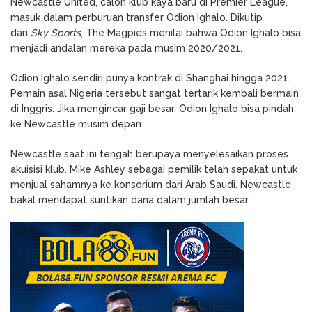
Newcastle United, calon klub kaya baru di Premier League,
masuk dalam perburuan transfer Odion Ighalo. Dikutip
dari
Sky Sports
, The Magpies menilai bahwa Odion Ighalo bisa
menjadi andalan mereka pada musim 2020/2021.
Odion Ighalo sendiri punya kontrak di Shanghai hingga 2021.
Pemain asal Nigeria tersebut sangat tertarik kembali bermain
di Inggris. Jika mengincar gaji besar, Odion Ighalo bisa pindah
ke Newcastle musim depan.
Newcastle saat ini tengah berupaya menyelesaikan proses
akuisisi klub. Mike Ashley sebagai pemilik telah sepakat untuk
menjual sahamnya ke konsorium dari Arab Saudi. Newcastle
bakal mendapat suntikan dana dalam jumlah besar.