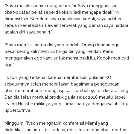
“Saya melakukannya dengan berani. Saya menggunakan
obat-obatan berat seperti kokain, jadi mengapa tidak? Ini
dimensi lain. Sebelum saya melakukan kodok, saya adalah
sebuah kecelakaan. Lawan terberat yang pernah saya hadapi
adalah diri saya sendiri.”
“Saya memiliki harga diri yang rendah. Orang dengan ego
besar sering kali memiliki harga diri yang rendah. Kami
menggunakan ego kami untuk mensubsidi itu. Kodok melucuti
ego.”
Tyson, yang terkenal karena memberikan pukulan KO,
sebelumnya telah menceritakan bagaimana penggunaan
obat itu membantu menginspirasi kembalinya dia ke atas ring.
Dan dia telah menjual produk ganja sejak 2016 melalui label
Tyson Holistic miliknya yang sama kuatnya dengan salah satu
uppercutnya.
Minggu ini Tyson menghadiri konferensi Miami yang
didedikasikan untuk psikedelik, dosis mikro, dan obat-obatan