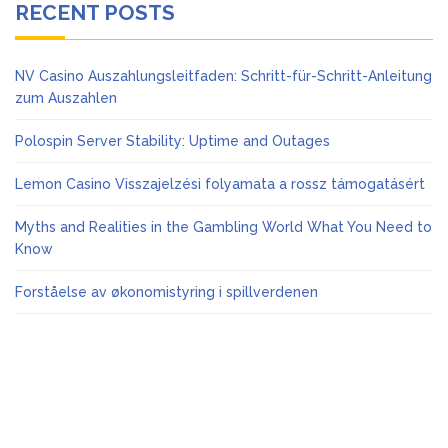
RECENT POSTS
NV Casino Auszahlungsleitfaden: Schritt-für-Schritt-Anleitung
zum Auszahlen
Polospin Server Stability: Uptime and Outages
Lemon Casino Visszajelzési folyamata a rossz támogatásért
Myths and Realities in the Gambling World What You Need to
Know
Forståelse av økonomistyring i spillverdenen