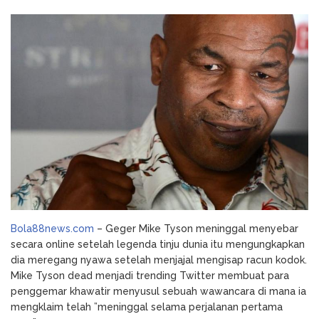
Mike
Godz Casino: Τα κορυφαία
August 3, 2026
Tyson
slots και οι δυνατότητες που αξίζει να
Meninggal
δοκιμάσετε
Fix
NV Casino
August 6, 2026
Hoax
Auszahlungsleitfaden: Schritt-für-Schritt-
Anleitung zum Auszahlen
Bola88news.com
– Geger Mike Tyson meninggal menyebar
secara online setelah legenda tinju dunia itu mengungkapkan
dia meregang nyawa setelah menjajal mengisap racun kodok.
Mike Tyson dead menjadi trending Twitter membuat para
penggemar khawatir menyusul sebuah wawancara di mana ia
mengklaim telah ”meninggal selama perjalanan pertama