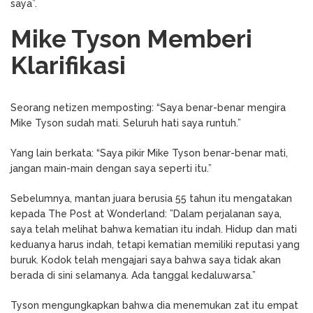
saya”.
Mike Tyson Memberi
Klarifikasi
Seorang netizen memposting: “Saya benar-benar mengira
Mike Tyson sudah mati. Seluruh hati saya runtuh.”
Yang lain berkata: “Saya pikir Mike Tyson benar-benar mati,
jangan main-main dengan saya seperti itu.”
Sebelumnya, mantan juara berusia 55 tahun itu mengatakan
kepada The Post at Wonderland: ”Dalam perjalanan saya,
saya telah melihat bahwa kematian itu indah. Hidup dan mati
keduanya harus indah, tetapi kematian memiliki reputasi yang
buruk. Kodok telah mengajari saya bahwa saya tidak akan
berada di sini selamanya. Ada tanggal kedaluwarsa.”
Tyson mengungkapkan bahwa dia menemukan zat itu empat