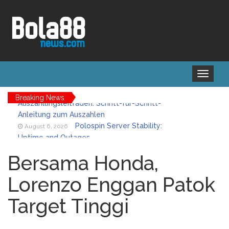
Toggle
NV Casino
August 6, 2026
navigation
Auszahlungsleitfaden: Schritt-für-Schritt-
Breaking News
Anleitung zum Auszahlen
Polospin Server Stability:
August 6, 2026
Uptime and Outages
Lemon Casino
August 6, 2026
Bersama Honda,
Visszajelzési folyamata a rossz
támogatásért
Lorenzo Enggan Patok
Myths and Realities in the
August 6, 2026
Gambling World What You Need to Know
Target Tinggi
Forståelse av
August 4, 2026
økonomistyring i spillverdenen