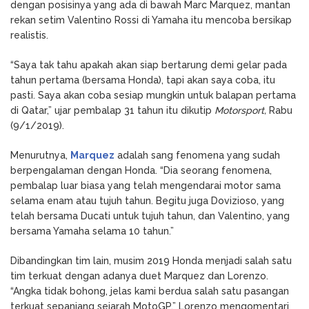
dengan posisinya yang ada di bawah Marc Marquez, mantan
rekan setim Valentino Rossi di Yamaha itu mencoba bersikap
realistis.
“Saya tak tahu apakah akan siap bertarung demi gelar pada
tahun pertama (bersama Honda), tapi akan saya coba, itu
pasti. Saya akan coba sesiap mungkin untuk balapan pertama
di Qatar,” ujar pembalap 31 tahun itu dikutip
Motorsport,
Rabu
(9/1/2019).
Menurutnya,
Marquez
adalah sang fenomena yang sudah
berpengalaman dengan Honda. “Dia seorang fenomena,
pembalap luar biasa yang telah mengendarai motor sama
selama enam atau tujuh tahun. Begitu juga Dovizioso, yang
telah bersama Ducati untuk tujuh tahun, dan Valentino, yang
bersama Yamaha selama 10 tahun.”
Dibandingkan tim lain, musim 2019 Honda menjadi salah satu
tim terkuat dengan adanya duet Marquez dan Lorenzo.
“Angka tidak bohong, jelas kami berdua salah satu pasangan
terkuat sepanjang sejarah MotoGP,” Lorenzo mengomentari