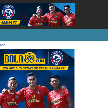
hlen
hlen