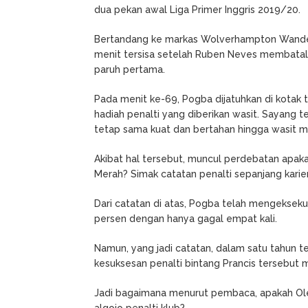
dua pekan awal Liga Primer Inggris 2019/20.
Bertandang ke markas Wolverhampton Wande
menit tersisa setelah Ruben Neves membatal
paruh pertama.
Pada menit ke-69, Pogba dijatuhkan di kotak 
hadiah penalti yang diberikan wasit. Sayang t
tetap sama kuat dan bertahan hingga wasit me
Akibat hal tersebut, muncul perdebatan apak
Merah? Simak catatan penalti sepanjang kari
Dari catatan di atas, Pogba telah mengekseku
persen dengan hanya gagal empat kali.
Namun, yang jadi catatan, dalam satu tahun 
kesuksesan penalti bintang Prancis tersebut 
Jadi bagaimana menurut pembaca, apakah Ole