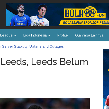
 League
Liga Indonesia
Profile
Olahraga Lainnya
n Server Stability: Uptime and Outages
asino Visszajelzési folyamata a rossz támogatásért
nd Realities in the Gambling World What You Need to Know
 Leeds, Leeds Belum
lse av økonomistyring i spillverdenen
ino: Τα κορυφαία slots και οι δυνατότητες που αξίζει να δοκιμάσετε
no Auszahlungsleitfaden: Schritt-für-Schritt-Anleitung zum Ausza