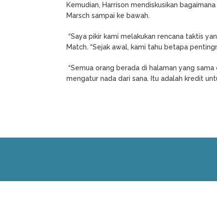
Kemudian, Harrison mendiskusikan bagaimana
Marsch sampai ke bawah.
“Saya pikir kami melakukan rencana taktis ya
Match. “Sejak awal, kami tahu betapa penting
“Semua orang berada di halaman yang sama d
mengatur nada dari sana. Itu adalah kredit untu