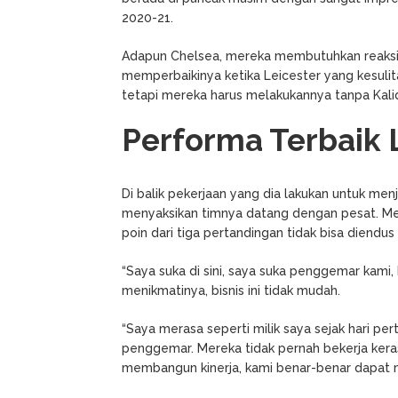
2020-21.
Adapun Chelsea, mereka membutuhkan reaksi,
memperbaikinya ketika Leicester yang kesuli
tetapi mereka harus melakukannya tanpa Kalid
Performa Terbaik
Di balik pekerjaan yang dia lakukan untuk men
menyaksikan timnya datang dengan pesat. Me
poin dari tiga pertandingan tidak bisa diendus
“Saya suka di sini, saya suka penggemar kami,
menikmatinya, bisnis ini tidak mudah.
“Saya merasa seperti milik saya sejak hari per
penggemar. Mereka tidak pernah bekerja kera
membangun kinerja, kami benar-benar dapat