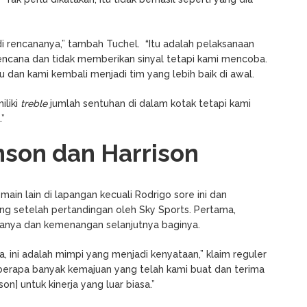
i rencananya,” tambah Tuchel. “Itu adalah pelaksanaan
rencana dan tidak memberikan sinyal tetapi kami mencoba.
dan kami kembali menjadi tim yang lebih baik di awal.
iliki
treble
jumlah sentuhan di dalam kotak tetapi kami
.”
son dan Harrison
main lain di lapangan kecuali Rodrigo sore ini dan
g setelah pertandingan oleh Sky Sports. Pertama,
manya dan kemenangan selanjutnya baginya.
, ini adalah mimpi yang menjadi kenyataan,” klaim reguler
eberapa banyak kemajuan yang telah kami buat dan terima
on] untuk kinerja yang luar biasa.”