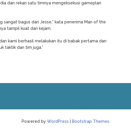
 dia dan rekan satu timnya mengeksekusi gameplan
ng sangat bagus dari Jesse,” kata penerima Man of the
nya tampil kuat dan kejam.
an kami berhasil melakukan itu di babak pertama dan
k taktik dan tim juga.”
Powered by
WordPress
|
Bootstrap Themes