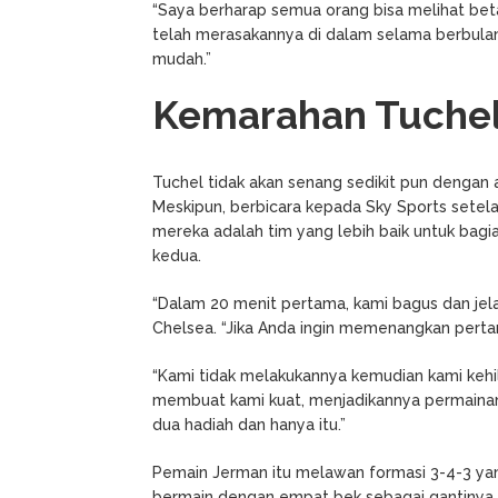
“Saya berharap semua orang bisa melihat beta
telah merasakannya di dalam selama berbulan-
mudah.”
Kemarahan Tuche
Tuchel tidak akan senang sedikit pun dengan a
Meskipun, berbicara kepada Sky Sports setel
mereka adalah tim yang lebih baik untuk bagi
kedua.
“Dalam 20 menit pertama, kami bagus dan jelas
Chelsea. “Jika Anda ingin memenangkan perta
“Kami tidak melakukannya kemudian kami kehil
membuat kami kuat, menjadikannya permainan
dua hadiah dan hanya itu.”
Pemain Jerman itu melawan formasi 3-4-3 yan
bermain dengan empat bek sebagai gantinya. Ta