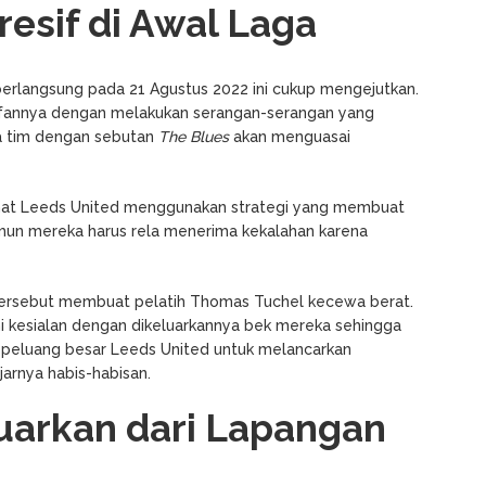
esif di Awal Laga
erlangsung pada 21 Agustus 2022 ini cukup mengejutkan.
ifannya dengan melakukan serangan-serangan yang
a tim dengan sebutan
The Blues
akan menguasai
lihat Leeds United menggunakan strategi yang membuat
mun mereka harus rela menerima kekalahan karena
tersebut membuat pelatih Thomas Tuchel kecewa berat.
i kesialan dengan dikeluarkannya bek mereka sehingga
peluang besar Leeds United untuk melancarkan
rnya habis-habisan.
uarkan dari Lapangan