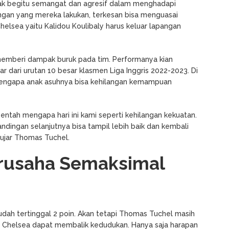
k begitu semangat dan agresif dalam menghadapi
ngan yang mereka lakukan, terkesan bisa menguasai
helsea yaitu Kalidou Koulibaly harus keluar lapangan
memberi dampak buruk pada tim. Performanya kian
 dari urutan 10 besar klasmen Liga Inggris 2022-2023. Di
engapa anak asuhnya bisa kehilangan kemampuan
entah mengapa hari ini kami seperti kehilangan kekuatan.
ndingan selanjutnya bisa tampil lebih baik dan kembali
ujar Thomas Tuchel.
rusaha Semaksimal
dah tertinggal 2 poin. Akan tetapi Thomas Tuchel masih
nya Chelsea dapat membalik kedudukan. Hanya saja harapan