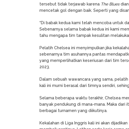
tersebut tidak terjawab karena
The Blues
dia
mencetak gol dengan baik. Seperti yang dis
“Di babak kedua kami telah mencoba untuk d
Sebenarnya selama babak kedua ini kami memi
tahu mengapa tim tampak kesulitan melakuka
Pelatih Chelsea ini menyimpulkan jika kekalaha
sebenarnya tim asuhannya pantas mendapatkan
yang memperlihatkan keseriusan dari tim ters
2023.
Dalam sebuah wawancara yang sama, pelatih 
kali ini murni berasal dari timnya sendiri, sehi
Selama beberapa waktu terakhir, Chelsea me
banyak pendukung di mana-mana. Maka dari i
berbagai turnamen yang diikutinya.
Kekalahan di Liga Inggris kali ini akan dijadi