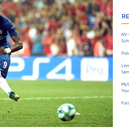
R
NV 
Sch
Pol
Lem
tám
Myt
You
For