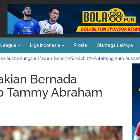
 League
Liga Indonesia
Profile
Olahraga Lainnya
n Server Stability: Uptime and Outages
asino Visszajelzési folyamata a rossz támogatásért
nd Realities in the Gambling World What You Need to Know
akian Bernada
lse av økonomistyring i spillverdenen
ap Tammy Abraham
ino: Τα κορυφαία slots και οι δυνατότητες που αξίζει να δοκιμάσετε
no Auszahlungsleitfaden: Schritt-für-Schritt-Anleitung zum Ausza