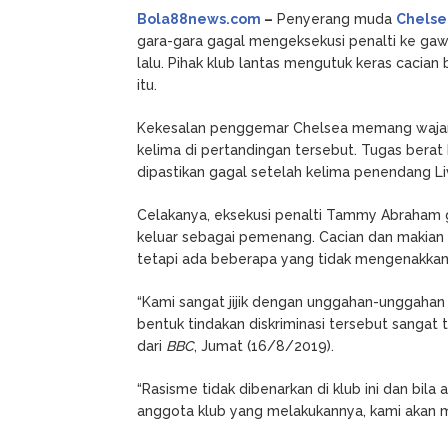
Bola88news.com
–
Penyerang muda
Chelse
gara-gara gagal mengeksekusi penalti ke gaw
lalu. Pihak klub lantas mengutuk keras cacian
itu.
Kekesalan penggemar Chelsea memang wajar
kelima di pertandingan tersebut. Tugas berat
dipastikan gagal setelah kelima penendang Li
Celakanya, eksekusi penalti Tammy Abraham g
keluar sebagai pemenang. Cacian dan makian 
tetapi ada beberapa yang tidak mengenakkan 
“Kami sangat jijik dengan unggahan-unggahan y
bentuk tindakan diskriminasi tersebut sangat ti
dari
BBC
, Jumat (16/8/2019).
“Rasisme tidak dibenarkan di klub ini dan bil
anggota klub yang melakukannya, kami akan me