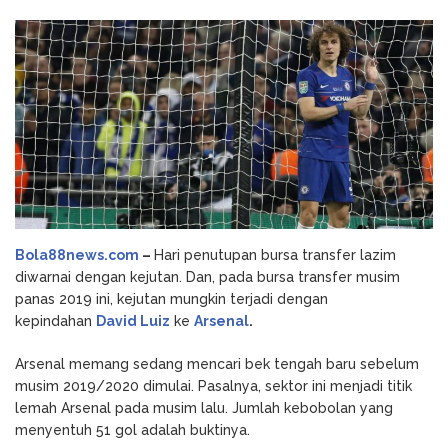
Sepakat
Godz Casino: Τα κορυφαία
August 3, 2026
Jual
slots και οι δυνατότητες που αξίζει να
David
δοκιμάσετε
Luiz
NV Casino
August 6, 2026
ke
Auszahlungsleitfaden: Schritt-für-Schritt-
Arsenal
Anleitung zum Auszahlen
Bola88news.com
–
Hari penutupan bursa transfer lazim
diwarnai dengan kejutan. Dan, pada bursa transfer musim
panas 2019 ini, kejutan mungkin terjadi dengan
kepindahan
David Luiz
ke
Arsenal
.
Arsenal memang sedang mencari bek tengah baru sebelum
musim 2019/2020 dimulai. Pasalnya, sektor ini menjadi titik
lemah Arsenal pada musim lalu. Jumlah kebobolan yang
menyentuh 51 gol adalah buktinya.