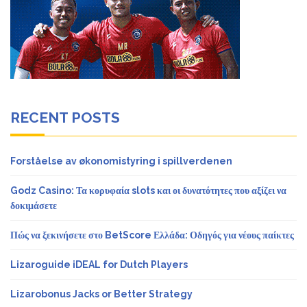
RECENT POSTS
Forståelse av økonomistyring i spillverdenen
Godz Casino: Τα κορυφαία slots και οι δυνατότητες που αξίζει να
δοκιμάσετε
Πώς να ξεκινήσετε στο BetScore Ελλάδα: Οδηγός για νέους παίκτες
Lizaroguide iDEAL for Dutch Players
Lizarobonus Jacks or Better Strategy