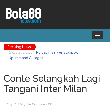
Toggle
navigation
Breaking News
Polospin Server Stability:
August 6, 2026
Uptime and Outages
Lemon Casino
August 6, 2026
Visszajelzési folyamata a rossz
Conte Selangkah Lagi
támogatásért
Tangani Inter Milan
Myths and Realities in the
August 6, 2026
Gambling World What You Need to Know
Forståelse av
August 4, 2026
on
May 10, 2019
Comments Off
økonomistyring i spillverdenen
Conte