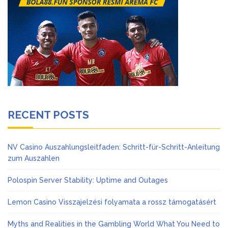
RECENT POSTS
NV Casino Auszahlungsleitfaden: Schritt-für-Schritt-Anleitung
zum Auszahlen
Polospin Server Stability: Uptime and Outages
Lemon Casino Visszajelzési folyamata a rossz támogatásért
Myths and Realities in the Gambling World What You Need to