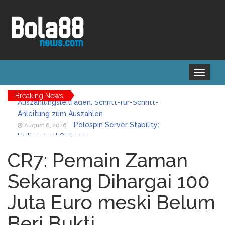
Toggle
NV Casino
August 6, 2026
navigation
Auszahlungsleitfaden: Schritt-für-Schritt-
Breaking News
Anleitung zum Auszahlen
Polospin Server Stability:
August 6, 2026
Uptime and Outages
Lemon Casino
August 6, 2026
CR7: Pemain Zaman
Visszajelzési folyamata a rossz
támogatásért
Sekarang Dihargai 100
Myths and Realities in the
August 6, 2026
Gambling World What You Need to Know
Juta Euro meski Belum
Forståelse av
August 4, 2026
Beri Bukti
økonomistyring i spillverdenen