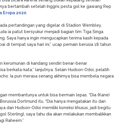
 bisa bicara karena senang bukan kepalang setelah
anya bertambah setelah Inggris pesta gol ke gawang Rep
la Eropa 2020
.
a pertandingan yang digelar di Stadion Wembley,
a ia patut bersyukur menjadi bagian tim Tiga Singa
nang. Saya hanya ingin mengucapkan terima kasih kepada
 di tempat saya hari ini,” ucap pemain berusia 18 tahun
an kerumunan di kandang sendiri benar-benar
sa berkata-kata,” lanjutnya. Selain Hudson-Odoi, pelatih
ho. Ia pun merasa senang akhirnya bisa membela negara
an membantunya untuk bisa bermain lepas. “Dia (Kane)
 Borussia Dortmund itu. “Dia hanya mengatakan itu dan
aya dan Hudson-Odoi memiliki koneksi khusus, jadi begitu
gol Sterling), saya tahu dia akan melakukan membalikkan
agi Raheem.”