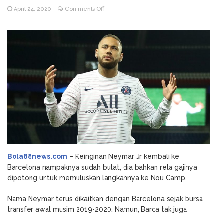
on
April 24, 2020
Comments Off
Godz Casino: Τα κορυφαία
August 3, 2026
Demi
slots και οι δυνατότητες που αξίζει να
Balik
δοκιμάσετε
ke
NV Casino
August 6, 2026
Barcelona
Auszahlungsleitfaden: Schritt-für-Schritt-
Neymar
Anleitung zum Auszahlen
Rela
Gajinya
Dipotong
Bola88news.com
– Keinginan Neymar Jr kembali ke
Barcelona nampaknya sudah bulat, dia bahkan rela gajinya
dipotong untuk memuluskan langkahnya ke Nou Camp.
Nama Neymar terus dikaitkan dengan Barcelona sejak bursa
transfer awal musim 2019-2020. Namun, Barca tak juga