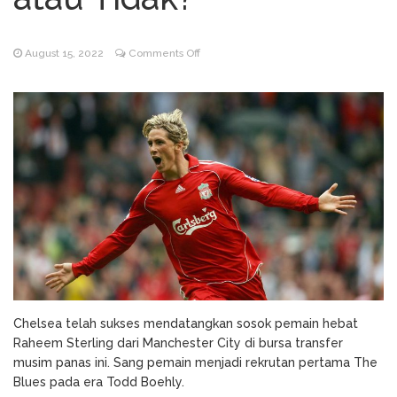
Godz Casino: Τα κορυφαία
August 3, 2026
slots και οι δυνατότητες που αξίζει να
on
August 15, 2022
Comments Off
δοκιμάσετε
Deretan
NV Casino
August 6, 2026
Pemain
Auszahlungsleitfaden: Schritt-für-Schritt-
Termahal
Anleitung zum Auszahlen
Chelsea,
Berikan
Kesuksesan
atau
Tidak?
Chelsea telah sukses mendatangkan sosok pemain hebat
Raheem Sterling dari Manchester City di bursa transfer
musim panas ini. Sang pemain menjadi rekrutan pertama The
Blues pada era Todd Boehly.