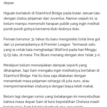
depan.
Higuain berlabuh di Stamford Bridge pada bulan Januari lalu
dengan status pinjaman dari Juventus. Namun sejauh ini, ia
belum mampu memenuhi harapan publik yang ingin melihat
pundi-pundi golnya bersama klub-klubnya dulu.
Pemain berumur 31 tahun itu baru mengoleksi total lima gol
dari 12 penampilannya di Premier League. Termasuk satu
yang ia cetak kala menghadapi Watford pada hari Minggu
(5/5) lalu, di mana The Blues menang dengan skor telak 3-0.
Meskipun belum menunjukkan dampak seperti yang
diharapkan, tapi Sarri mengaku ingin melihatnya bertahan di
Stamford Bridge. Hal itu bisa saja dilakukan dengan
menambah masa pinjaman seharga 18 juta euro, atau
mempermanenkan statusnya dengan biaya lebih mahal.
Belum lagi dengan rumor yang belakangan ini menyebutkan
bahwa masa depan Sarri di kursi kepelatihan Chelsea masih
belum jelas. Sarri tak bisa berbuat apa-apa selain