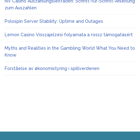
NV Casino Auszahlungsleitfaden: Schritt-für-Schritt-Anleitung
zum Auszahlen
Polospin Server Stability: Uptime and Outages
Lemon Casino Visszajelzési folyamata a rossz támogatásért
Myths and Realities in the Gambling World What You Need to
Know
Forståelse av økonomistyring i spillverdenen