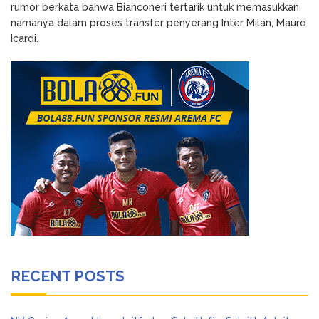
rumor berkata bahwa Bianconeri tertarik untuk memasukkan
namanya dalam proses transfer penyerang Inter Milan, Mauro
Icardi.
RECENT POSTS