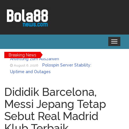
Toggle
navigation
Breaking News
Polospin Server Stability:
August 6, 2026
Uptime and Outages
Lemon Casino
August 6, 2026
Visszajelzési folyamata a rossz
Dididik Barcelona,
támogatásért
Messi Jepang Tetap
Myths and Realities in the
August 6, 2026
Gambling World What You Need to Know
Sebut Real Madrid
Forståelse av
August 4, 2026
Klub Terbaik
økonomistyring i spillverdenen