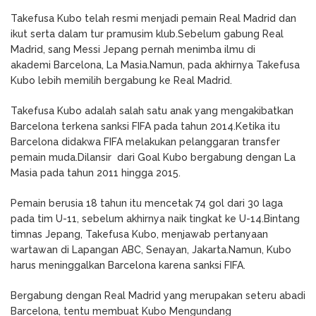
Takefusa Kubo telah resmi menjadi pemain Real Madrid dan
ikut serta dalam tur pramusim klub.Sebelum gabung Real
Madrid, sang Messi Jepang pernah menimba ilmu di
akademi Barcelona, La Masia.Namun, pada akhirnya Takefusa
Kubo lebih memilih bergabung ke Real Madrid.
Takefusa Kubo adalah salah satu anak yang mengakibatkan
Barcelona terkena sanksi FIFA pada tahun 2014.Ketika itu
Barcelona didakwa FIFA melakukan pelanggaran transfer
pemain muda.Dilansir dari Goal Kubo bergabung dengan La
Masia pada tahun 2011 hingga 2015.
Pemain berusia 18 tahun itu mencetak 74 gol dari 30 laga
pada tim U-11, sebelum akhirnya naik tingkat ke U-14.Bintang
timnas Jepang, Takefusa Kubo, menjawab pertanyaan
wartawan di Lapangan ABC, Senayan, Jakarta.Namun, Kubo
harus meninggalkan Barcelona karena sanksi FIFA.
Bergabung dengan Real Madrid yang merupakan seteru abadi
Barcelona, tentu membuat Kubo Mengundang