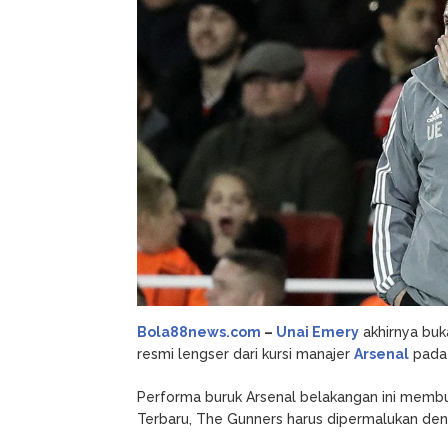
Akhirnya
Buka
Suara
Bola88news.com
–
Unai Emery
akhirnya buk
resmi lengser dari kursi manajer
Arsenal
pada 
Performa buruk Arsenal belakangan ini membu
Terbaru, The Gunners harus dipermalukan denga