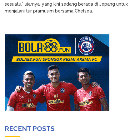
sesuatu,” ujarnya, yang kini sedang berada di Jepang untuk
menjalani tur pramusim bersama Chelsea.
RECENT POSTS