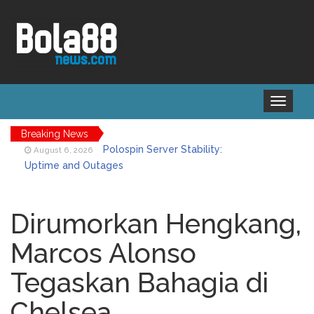
Toggle
navigation
Breaking News
Polospin Server Stability:
August 6, 2026
Uptime and Outages
Lemon Casino
August 6, 2026
Visszajelzési folyamata a rossz
Dirumorkan Hengkang,
támogatásért
Marcos Alonso
Myths and Realities in the
August 6, 2026
Gambling World What You Need to Know
Tegaskan Bahagia di
Forståelse av
August 4, 2026
Chelsea
økonomistyring i spillverdenen