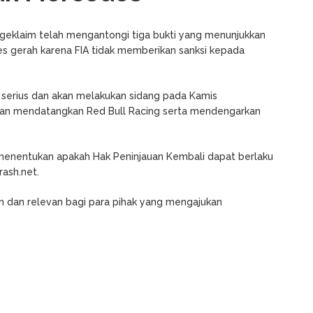
eklaim telah mengantongi tiga bukti yang menunjukkan
s gerah karena FIA tidak memberikan sanksi kepada
erius dan akan melakukan sidang pada Kamis
akan mendatangkan Red Bull Racing serta mendengarkan
k menentukan apakah Hak Peninjauan Kembali dapat berlaku
Crash.net.
kan dan relevan bagi para pihak yang mengajukan